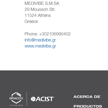
MEDIVIBE S.M.SA
29 Mousson Str.
11524 Athens
Greece
Phone: +302106990402
info@medivibe.gr
www.medivibe.gr
ACERCA DE
PRODUCTOS