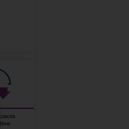
cacia
tiva