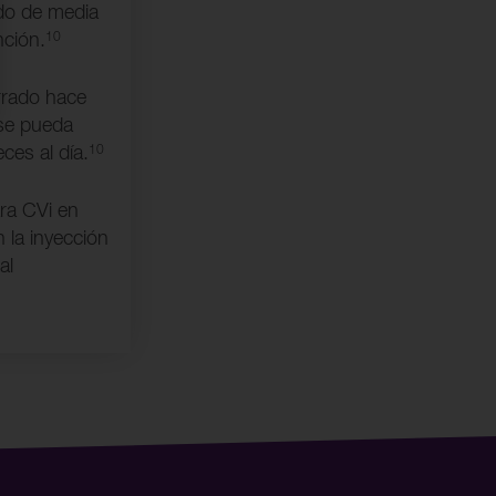
do de media
10
nción.
rrado hace
 se pueda
10
ces al día.
ra CVi en
 la inyección
al