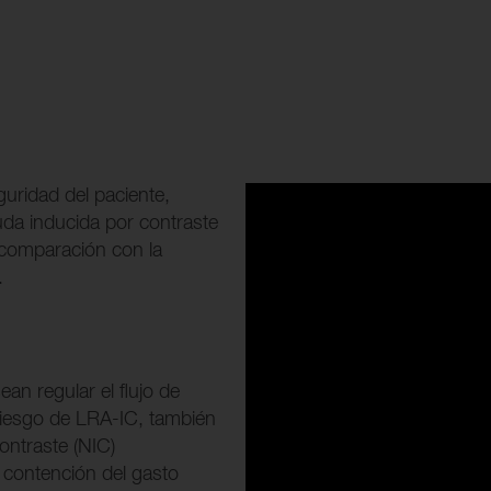
guridad del paciente,
uda inducida por contraste
 comparación con la
.
an regular el flujo de
 riesgo de LRA-IC, también
ontraste (NIC)
a contención del gasto