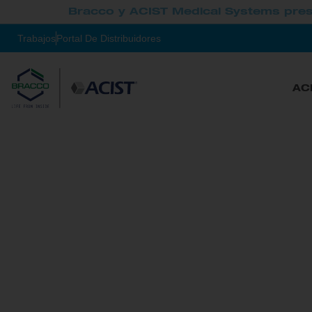
Bracco y ACIST Medical Systems pres
Trabajos
Portal De Distribuidores
AC
™
ACIST CVi
Sistema de administra
contraste