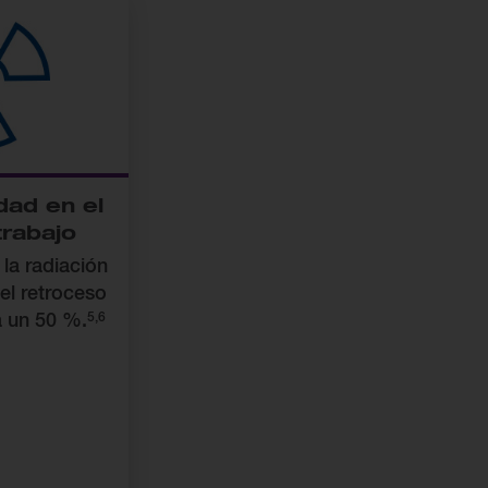
dad en el
trabajo
 la radiación
el retroceso
5,6
a un 50 %.