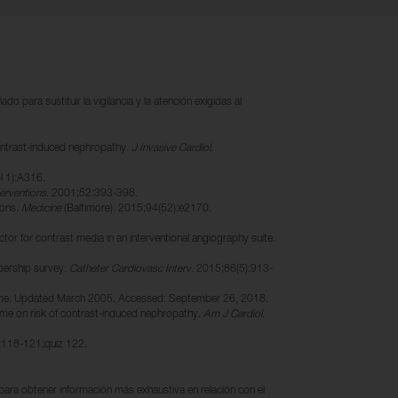
o para sustituir la vigilancia y la atención exigidas al
 contrast-induced nephropathy.
J Invasive Cardiol
.
l 1):A316.
terventions
. 2001;52:393-398.
ions.
Medicine
(Baltimore). 2015;94(52):e2170.
or for contrast media in an interventional angiography suite.
mbership survey.
Catheter Cardiovasc Interv
. 2015;86(5):913-
drome. Updated March 2005. Accessed: September 26, 2018.
lume on risk of contrast-induced nephropathy.
Am J Cardiol
.
:118-121;quiz 122.
 para obtener información más exhaustiva en relación con el