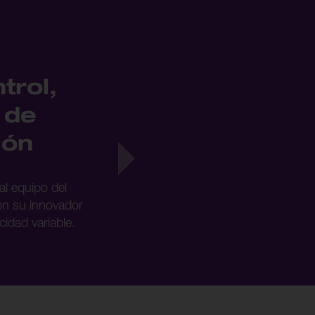
trol,
 de
ión
al equipo del
con su innovador
idad variable.