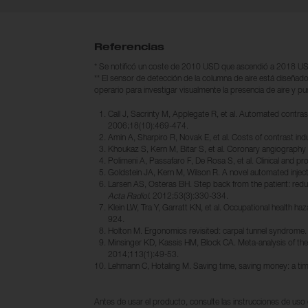
Referencias
* Se notificó un coste de 2010 USD que ascendió a 2018 US
** El sensor de detección de la columna de aire está diseñado p
operario para investigar visualmente la presencia de aire y pur
Call J, Sacrinty M, Applegate R, et al. Automated contras
2006;18(10):469-474.
Amin A, Sharpiro R, Novak E, et al. Costs of contrast ind
Khoukaz S, Kern M, Bitar S, et al. Coronary angiography 
Polimeni A, Passafaro F, De Rosa S, et al. Clinical and p
Goldstein JA, Kern M, Wilson R. A novel automated injec
Larsen AS, Osteras BH. Step back from the patient: reduct
Acta Radiol
. 2012;53(3):330-334.
Klein LW, Tra Y, Garratt KN, et al. Occupational health h
924.
Holton M. Ergonomics revisited: carpal tunnel syndrom
Minsinger KD, Kassis HM, Block CA. Meta-analysis of the 
2014;113(1):49-53.
Lehmann C, Hotaling M. Saving time, saving money: a t
Antes de usar el producto, consulte las instrucciones de uso 