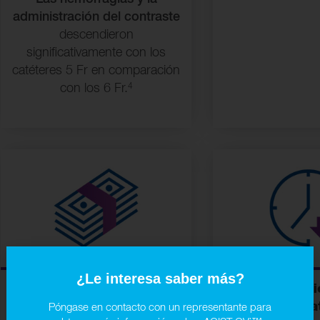
administración del contraste
descendieron
significativamente con los
catéteres 5 Fr en comparación
4
con los 6 Fr.
¿Le interesa saber más?
Más eficacia
Más efi
operativa
opera
Póngase en contacto con un representante para