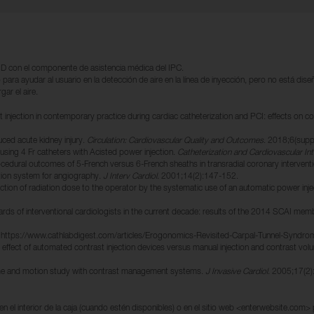
D con el componente de asistencia médica del IPC.
ara ayudar al usuario en la detección de aire en la línea de inyección, pero no está diseñad
gar el aire.
t injection in contemporary practice during cardiac catheterization and PCI: effects on
uced acute kidney injury.
Circulation: Cardiovascular Quality and Outcomes
. 2018;6(supp
using 4 Fr catheters with Acisted power injection.
Catheterization and Cardiovascular In
rocedural outcomes of 5-French versus 6-French sheaths in transradial coronary intervent
tion system for angiography.
J Interv Cardiol
. 2001;14(2):147-152.
ion of radiation dose to the operator by the systematic use of an automatic power inject
azards of interventional cardiologists in the current decade: results of the 2014 SCAI me
e. https://www.cathlabdigest.com/articles/Erogonomics-Revisited-Carpal-Tunnel-Syn
effect of automated contrast injection devices versus manual injection and contrast vo
ime and motion study with contrast management systems.
J Invasive Cardiol
. 2005;17(2)
en el interior de la caja (cuando estén disponibles) o en el sitio web <enterwebsite.com>